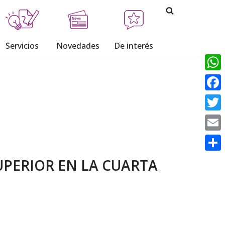
Servicios
Novedades
De interés
What
Face
Twitt
Email
Comp
UPERIOR EN LA CUARTA