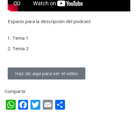
Espacio para la descripción del podcast
Tema 1
Tema 2
Haz clic aquí para ver el video
Compartir
W
F
T
E
C
h
ac
w
m
o
at
e
itt
ai
m
s
b
er
l
p