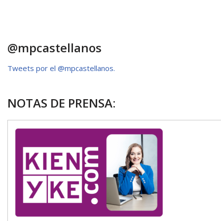
A
o
ar
p
o
ti
p
k
r
@mpcastellanos
Tweets por el @mpcastellanos.
NOTAS DE PRENSA: