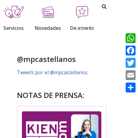
Servicios
Novedades
De interés
What
@mpcastellanos
Face
Tweets por el @mpcastellanos.
Twitt
Email
NOTAS DE PRENSA:
Comp