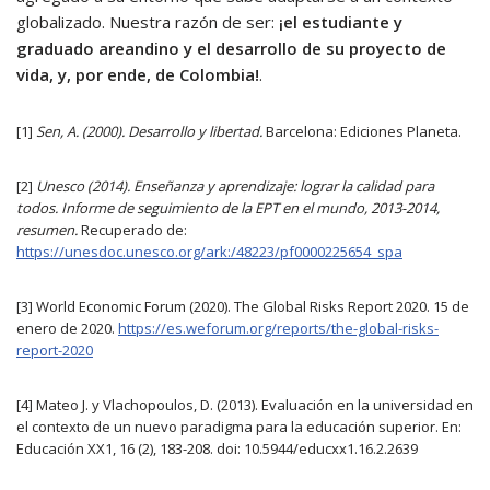
globalizado. Nuestra razón de ser:
¡el estudiante y
graduado areandino y el desarrollo de su proyecto de
vida, y, por ende, de Colombia!
.
[1]
Sen, A. (2000). Desarrollo y libertad.
Barcelona: Ediciones Planeta.
[2]
Unesco (2014). Enseñanza y aprendizaje: lograr la calidad para
todos. Informe de seguimiento de la EPT en el mundo, 2013-2014,
resumen.
Recuperado de:
https://unesdoc.unesco.org/ark:/48223/pf0000225654_spa
[3] World Economic Forum (2020). The Global Risks Report 2020. 15 de
enero de 2020.
https://es.weforum.org/reports/the-global-risks-
report-2020
[4] Mateo J. y Vlachopoulos, D. (2013). Evaluación en la universidad en
el contexto de un nuevo paradigma para la educación superior. En:
Educación XX1, 16 (2), 183-208. doi: 10.5944/educxx1.16.2.2639