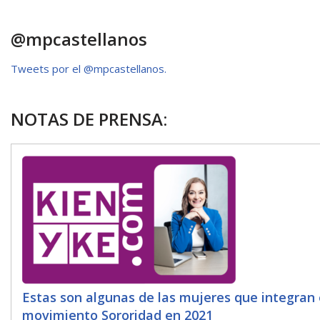
p
o
ti
p
k
r
@mpcastellanos
Tweets por el @mpcastellanos.
NOTAS DE PRENSA:
Estas son algunas de las mujeres que integran 
movimiento Sororidad en 2021