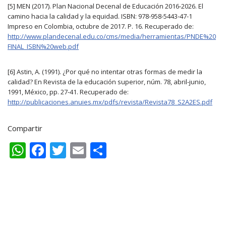
[5] MEN (2017). Plan Nacional Decenal de Educación 2016-2026. El
camino hacia la calidad y la equidad. ISBN: 978-958-5443-47-1
Impreso en Colombia, octubre de 2017. P. 16. Recuperado de:
http://www.plandecenal.edu.co/cms/media/herramientas/PNDE%20
FINAL_ISBN%20web.pdf
[6] Astin, A. (1991). ¿Por qué no intentar otras formas de medir la
calidad? En Revista de la educación superior, núm. 78, abril-junio,
1991, México, pp. 27-41. Recuperado de:
http://publicaciones.anuies.mx/pdfs/revista/Revista78_S2A2ES.pdf
Compartir
W
F
T
E
C
h
ac
w
m
o
at
e
itt
ai
m
s
b
er
l
p
A
o
ar