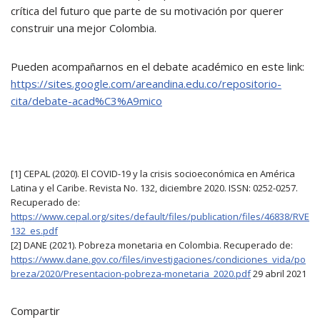
crítica del futuro que parte de su motivación por querer
construir una mejor Colombia.
Pueden acompañarnos en el debate académico en este link:
https://sites.google.com/areandina.edu.co/repositorio-
cita/debate-acad%C3%A9mico
[1] CEPAL (2020). El COVID-19 y la crisis socioeconómica en América
Latina y el Caribe. Revista No. 132, diciembre 2020. ISSN: 0252-0257.
Recuperado de:
https://
www
.cepal.org
/
sites/
default
/
files
/publication/files/46838/RVE
132_es.pdf
[2] DANE (2021). Pobreza monetaria en Colombia. Recuperado de:
https://www.dane.
gov
.co/files/investigaciones/condiciones_vida/po
breza/2020/Presentacion-pobreza-monetaria_2020.pdf
29 abril 2021
Compartir