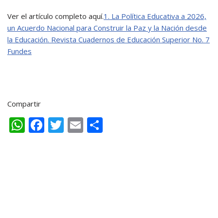
Ver el artículo completo aquí.
1. La Política Educativa a 2026,
un Acuerdo Nacional para Construir la Paz y la Nación desde
la Educación. Revista Cuadernos de Educación Superior No. 7
Fundes
Compartir
W
F
T
E
C
h
ac
w
m
o
at
e
itt
ai
m
s
b
er
l
p
A
o
ar
p
o
ti