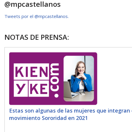
p
k
r
@mpcastellanos
Tweets por el @mpcastellanos.
NOTAS DE PRENSA:
Estas son algunas de las mujeres que integran 
movimiento Sororidad en 2021