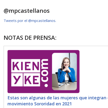
p
k
r
@mpcastellanos
Tweets por el @mpcastellanos.
NOTAS DE PRENSA:
Estas son algunas de las mujeres que integran 
movimiento Sororidad en 2021